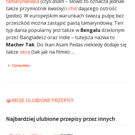
tamaryndowca
(czyli
asam
– słowo to oznacza jednak
także przymiotnik
kwaśny
) i
chili
dającego ostrość
(
pedas
). W europejskim warunkach świeżą pulpę bez
przeszkód można zastąpić pastą tamaryndową. Ten
typ dania popularny jest także w
Bengalu
dzielonym
przez Bangladesz oraz Indie – tutejsza nazwa to
Macher Tak
. Do Ikan Asam Pedas niekiedy dodaje się
także
okrę
(tak jak na filmie). ...
Czytaj dalej
MOJE ULUBIONE PRZEPISY
Najbardziej ulubione przepisy przez innych