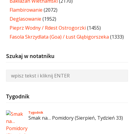
Bakłażan Wietnamski
(2170)
Flambirowanie
(2072)
Deglasowanie
(1952)
Pieprz Wodny / Rdest Ostrogorzki
(1455)
Fasola Skrzydlata (Goa) / Łust Głąbigorszeka
(1333)
Szukaj w notatniku
Tygodnik
Tygodnik
Smak na… Pomidory (Sierpień, Tydzień 33)