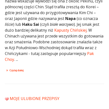
nazwa wskazuje wywodzi się ona z okolic Pekinu, czyli
północnej części Chin. Stąd trafiła zresztą do Korei –
gdzie jest używana do przygotowywania Kim Chi –
oraz Japonii gdzie nazywana jest
Napa
(co oznacza
liście
) lub
Haku Sai
(czyli
białe warzywo
). Jej smak jest
dużo bardziej delikatny niż
Kapusty Chińskiej
. W
Chinach używana jest przede wszystkim do gotowania
oraz smażenia. Podobne zastosowanie znalazła także
w Azji Południowo-Wschodniej dokąd trafiła wraz z
Chińczykami - tutaj zastępuje popularniejszy
Pak
Choy
. ...
Czytaj dalej
MOJE ULUBIONE PRZEPISY