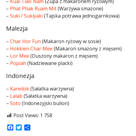
–
Kuai Tiao Nam
(Zupa z makaronem ryżowym)
–
Phat Phak Ruam Mit
(Warzywa smażone)
–
Suki / Sukiyaki
(Tajska potrawa jednogarnkowa)
Malezja
–
Char Hor Fun
(Makaron ryżowy w sosie)
–
Hokkien Char Mee
(Makaron smażony z mięsem)
–
Lor Mee
(Duszony makaron z mięsem)
–
Popiah
(Nadziewane placki)
Indonezja
–
Karedok
(Sałatka warzywna)
–
Lalab
(Sałatka warzywna)
–
Soto
(Indonezyjski bulion)
Post Views:
1 758
Facebook
Twitter
Share