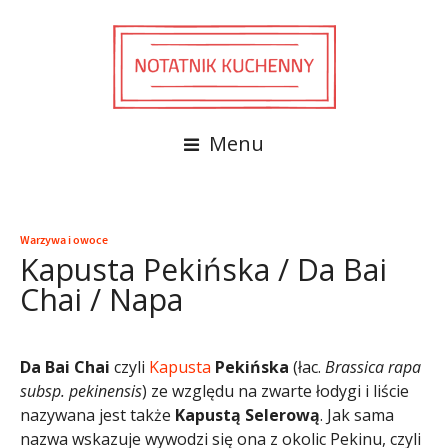
Menu
Warzywa i owoce
Kapusta Pekińska / Da Bai
Chai / Napa
Da Bai Chai
czyli
Kapusta
Pekińska
(łac.
Brassica rapa
subsp. pekinensis
) ze względu na zwarte łodygi i liście
nazywana jest także
Kapustą Selerową
. Jak sama
nazwa wskazuje wywodzi się ona z okolic Pekinu, czyli