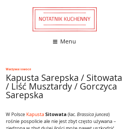
Menu
Warzywa i owoce
Kapusta Sarepska / Sitowata
/ Liść Musztardy / Gorczyca
Sarepska
W Polsce
Kapusta
Sitowata
(łac.
Brassica juncea
)
rośnie pospolicie ale nie jest zbyt często używana –
zjedzona w zbyt dużej ilości może nawet uszkodzić