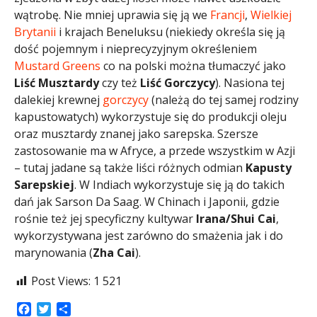
wątrobę. Nie mniej uprawia się ją we
Francji
,
Wielkiej
Brytanii
i krajach Beneluksu (niekiedy określa się ją
dość pojemnym i nieprecyzyjnym określeniem
Mustard Greens
co na polski można tłumaczyć jako
Liść Musztardy
czy też
Liść Gorczycy
). Nasiona tej
dalekiej krewnej
gorczycy
(należą do tej samej rodziny
kapustowatych) wykorzystuje się do produkcji oleju
oraz musztardy znanej jako sarepska. Szersze
zastosowanie ma w Afryce, a przede wszystkim w Azji
– tutaj jadane są także liści różnych odmian
Kapusty
Sarepskiej
. W Indiach wykorzystuje się ją do takich
dań jak Sarson Da Saag. W Chinach i Japonii, gdzie
rośnie też jej specyficzny kultywar
Irana/Shui Cai
,
wykorzystywana jest zarówno do smażenia jak i do
marynowania (
Zha Cai
).
Post Views:
1 521
Facebook
Twitter
Share