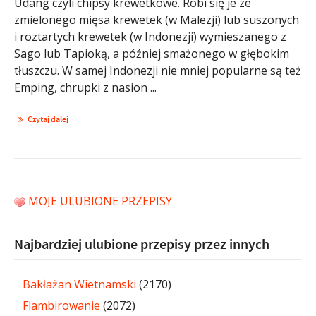
Udang czyli chipsy krewetkowe. Robi się je ze
zmielonego mięsa krewetek (w Malezji) lub suszonych
i roztartych krewetek (w Indonezji) wymieszanego z
Sago lub Tapioką, a później smażonego w głębokim
tłuszczu. W samej Indonezji nie mniej popularne są też
Emping, chrupki z nasion ...
Czytaj dalej
MOJE ULUBIONE PRZEPISY
Najbardziej ulubione przepisy przez innych
Bakłażan Wietnamski
(2170)
Flambirowanie
(2072)