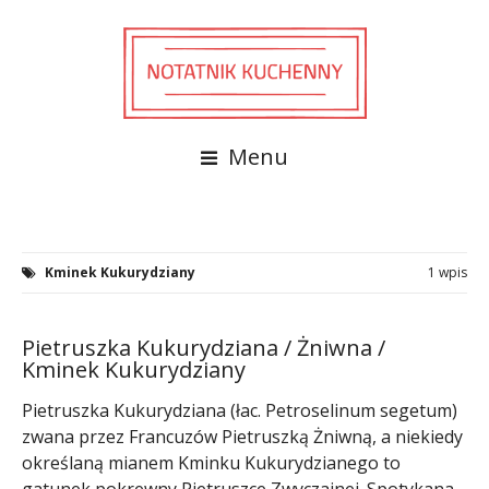
Menu
Kminek Kukurydziany
1 wpis
Pietruszka Kukurydziana / Żniwna /
Kminek Kukurydziany
Pietruszka Kukurydziana (łac. Petroselinum segetum)
zwana przez Francuzów Pietruszką Żniwną, a niekiedy
określaną mianem Kminku Kukurydzianego to
gatunek pokrewny Pietruszce Zwyczajnej. Spotykana