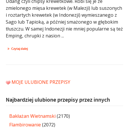
Udang czyli chipsy krewetkowe. Robi się je ze
zmielonego mięsa krewetek (w Malezji) lub suszonych
i roztartych krewetek (w Indonezji) wymieszanego z
Sago lub Tapioką, a później smażonego w głębokim
tłuszczu. W samej Indonezji nie mniej popularne są też
Emping, chrupki z nasion ...
Czytaj dalej
MOJE ULUBIONE PRZEPISY
Najbardziej ulubione przepisy przez innych
Bakłażan Wietnamski
(2170)
Flambirowanie
(2072)