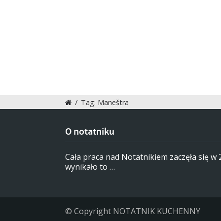
/
Tag: Maneštra
O notatniku
Cała praca nad Notatnikiem zaczęła się w
wynikało to …
© Copyright NOTATNIK KUCHENNY