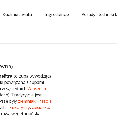
Kuchnie świata
Ingrediencje
Porady i techniki 
ywna)
eštra
to zupa wywodząca
lnie powiązana z zupami
 w sąsiednich
Włoszech
łoch). Tradycyjnie jest
wsze były
ziemniaki
i
fasola
,
ych -
kukurydzy
,
cieciorka
,
otrawa wegetariańska.