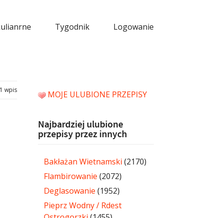
kulianrne
Tygodnik
Logowanie
1 wpis
MOJE ULUBIONE PRZEPISY
Najbardziej ulubione
przepisy przez innych
Bakłażan Wietnamski
(2170)
Flambirowanie
(2072)
Deglasowanie
(1952)
Pieprz Wodny / Rdest
Ostrogorzki
(1455)