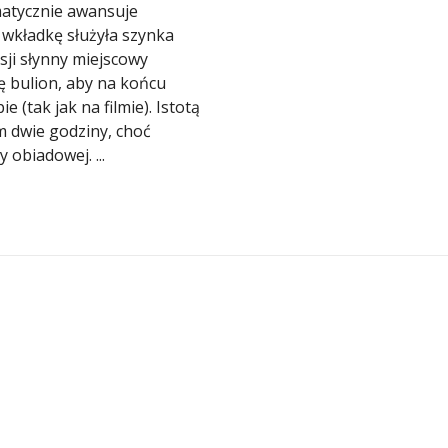
matycznie awansuje
 wkładkę służyła szynka
sji słynny miejscowy
ię bulion, aby na końcu
 (tak jak na filmie). Istotą
um dwie godziny, choć
 obiadowej. ...