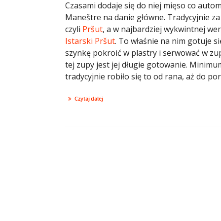
Czasami dodaje się do niej mięso co auto
Maneštre na danie główne. Tradycyjnie za
czyli
Pr
š
ut
, a w najbardziej wykwintnej wer
Istarski Pršut
. To właśnie na nim gotuje s
szynkę pokroić w plastry i serwować w zupie
tej zupy jest jej długie gotowanie. Minim
tradycyjnie robiło się to od rana, aż do pory
Czytaj dalej