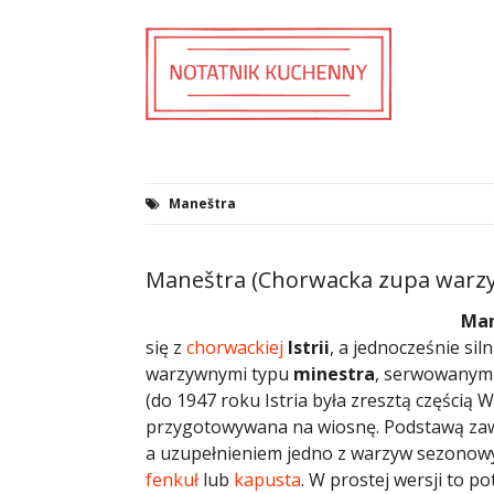
Maneštra
Maneštra (Chorwacka zupa warz
Man
się z
chorwackiej
Istrii
, a jednocześnie si
warzywnymi typu
minestra
, serwowanymi
(do 1947 roku Istria była zresztą częścią W
przygotowywana na wiosnę. Podstawą za
a uzupełnieniem jedno z warzyw sezonow
fenkuł
lub
kapusta
. W prostej wersji to p