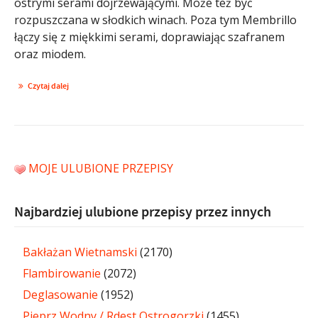
ostrymi serami dojrzewającymi. Może też być
rozpuszczana w słodkich winach. Poza tym Membrillo
łączy się z miękkimi serami, doprawiając szafranem
oraz miodem.
Czytaj dalej
MOJE ULUBIONE PRZEPISY
Najbardziej ulubione przepisy przez innych
Bakłażan Wietnamski
(2170)
Flambirowanie
(2072)
Deglasowanie
(1952)
Pieprz Wodny / Rdest Ostrogorzki
(1455)