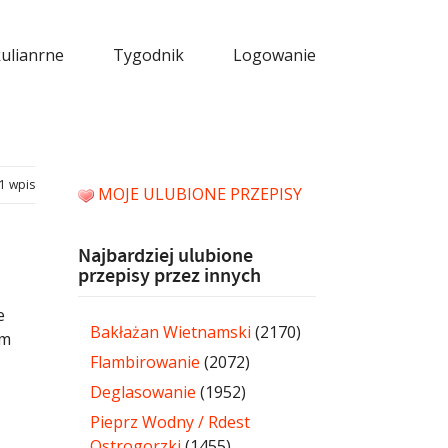
kulianrne
Tygodnik
Logowanie
1 wpis
MOJE ULUBIONE PRZEPISY
Najbardziej ulubione
przepisy przez innych
e
Bakłażan Wietnamski
(2170)
em
Flambirowanie
(2072)
Deglasowanie
(1952)
Pieprz Wodny / Rdest
Ostrogorzki
(1455)