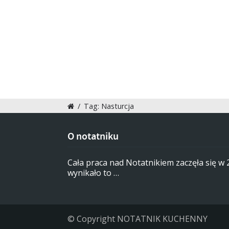
/
Tag: Nasturcja
O notatniku
Cała praca nad Notatnikiem zaczęła się w
wynikało to …
© Copyright NOTATNIK KUCHENNY