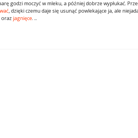
parę godzi moczyć w mleku, a później dobrze wypłukać. Prz
ować
, dzięki czemu daje się usunąć powlekające ja, ale niejad
oraz
jagnięce
. ...