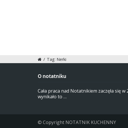
/
Tag: Nerki
O notatniku
Cała praca nad Notatnikiem zaczęła się w
wynikało to …
© Copyright NOTATNIK KUCHENNY