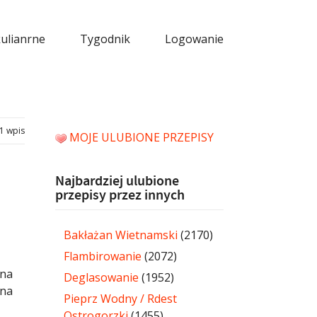
kulianrne
Tygodnik
Logowanie
1 wpis
MOJE ULUBIONE PRZEPISY
Najbardziej ulubione
przepisy przez innych
Bakłażan Wietnamski
(2170)
Flambirowanie
(2072)
 na
Deglasowanie
(1952)
 na
Pieprz Wodny / Rdest
Ostrogorzki
(1455)