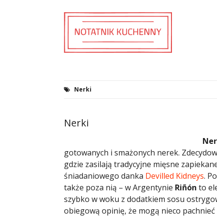
Nerki
Nerki
Ner
gotowanych i smażonych nerek. Zdecydowa
gdzie zasilają tradycyjne mięsne zapiekane
śniadaniowego danka
Devilled Kidneys
. P
także poza nią – w Argentynie
Riñón
to el
szybko w woku z dodatkiem sosu ostrygowe
obiegową opinię, że mogą nieco pachnieć m