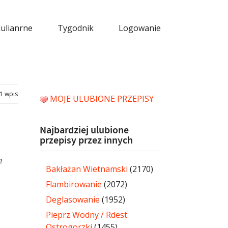
kulianrne
Tygodnik
Logowanie
1 wpis
MOJE ULUBIONE PRZEPISY
Najbardziej ulubione
przepisy przez innych
e
Bakłażan Wietnamski
(2170)
Flambirowanie
(2072)
Deglasowanie
(1952)
Pieprz Wodny / Rdest
Ostrogorzki
(1455)