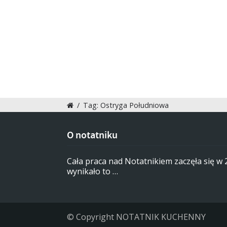
/
Tag: Ostryga Południowa
O notatniku
Cała praca nad Notatnikiem zaczęła się w
wynikało to …
© Copyright NOTATNIK KUCHENNY