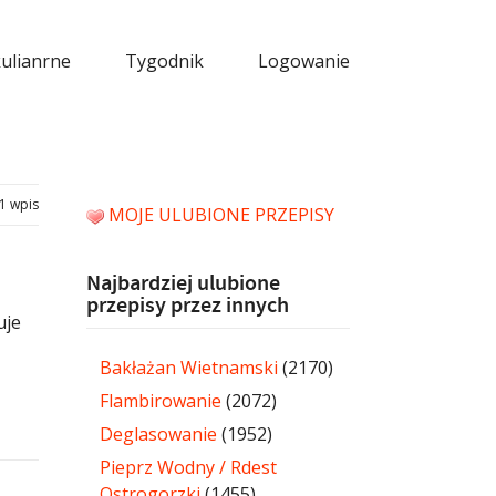
kulianrne
Tygodnik
Logowanie
1 wpis
MOJE ULUBIONE PRZEPISY
Najbardziej ulubione
przepisy przez innych
uje
Bakłażan Wietnamski
(2170)
Flambirowanie
(2072)
Deglasowanie
(1952)
Pieprz Wodny / Rdest
Ostrogorzki
(1455)