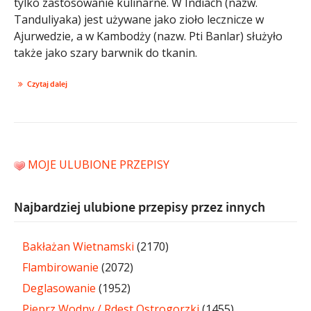
tylko zastosowanie kulinarne. W Indiach (nazw.
Tanduliyaka) jest używane jako zioło lecznicze w
Ajurwedzie, a w Kambodży (nazw. Pti Banlar) służyło
także jako szary barwnik do tkanin.
Czytaj dalej
MOJE ULUBIONE PRZEPISY
Najbardziej ulubione przepisy przez innych
Bakłażan Wietnamski
(2170)
Flambirowanie
(2072)
Deglasowanie
(1952)
Pieprz Wodny / Rdest Ostrogorzki
(1455)