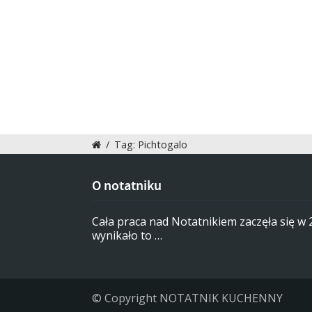
/
Tag: Pichtogalo
O notatniku
Cała praca nad Notatnikiem zaczęła się w
wynikało to …
© Copyright NOTATNIK KUCHENNY