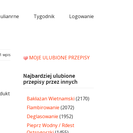
kulianrne
Tygodnik
Logowanie
1 wpis
MOJE ULUBIONE PRZEPISY
Najbardziej ulubione
przepisy przez innych
odukt
Bakłażan Wietnamski
(2170)
Flambirowanie
(2072)
Deglasowanie
(1952)
Pieprz Wodny / Rdest
Ostrogorzki
(1455)