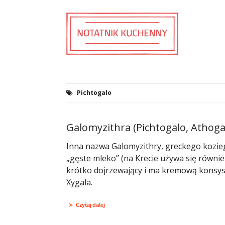
Pichtogalo
Galomyzithra (Pichtogalo, Athoga
Inna nazwa Galomyzithry, greckego koziego
„gęste mleko” (na Krecie używa się równie
krótko dojrzewający i ma kremową konsyst
Xygala.
Czytaj dalej