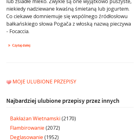
lub zsiadłe mleko. Zwykle są one wyjątkowo puszyste,
niekiedy nadziewane kwaśną śmietaną lub jogurtem.
Co ciekawe domniemuje się wspólnego źródłosłowu
bałkańskiego słowa Pogača z włoską nazwą pieczywa
- Focaccia.
Czytaj dalej
MOJE ULUBIONE PRZEPISY
Najbardziej ulubione przepisy przez innych
Bakłażan Wietnamski
(2170)
Flambirowanie
(2072)
Deglasowanie
(1952)