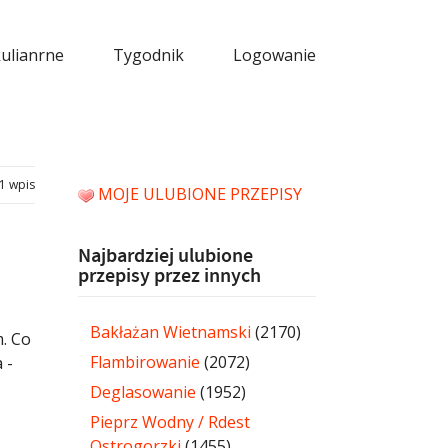
kulianrne
Tygodnik
Logowanie
1 wpis
MOJE ULUBIONE PRZEPISY
Najbardziej ulubione
przepisy przez innych
Bakłażan Wietnamski
(2170)
. Co
Flambirowanie
(2072)
 -
Deglasowanie
(1952)
Pieprz Wodny / Rdest
Ostrogorzki
(1455)