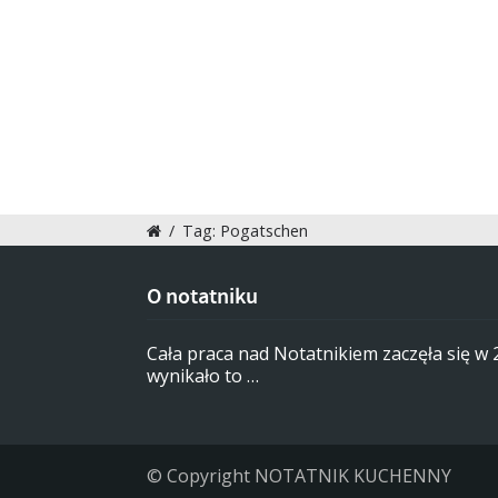
/
Tag: Pogatschen
O notatniku
Cała praca nad Notatnikiem zaczęła się w
wynikało to …
© Copyright NOTATNIK KUCHENNY