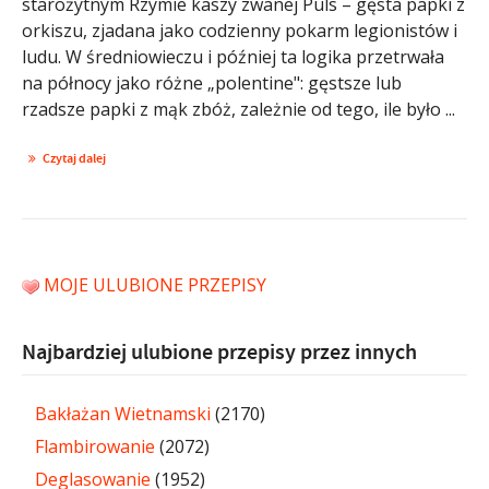
starożytnym Rzymie kaszy zwanej Puls – gęsta papki z
orkiszu, zjadana jako codzienny pokarm legionistów i
ludu. W średniowieczu i później ta logika przetrwała
na północy jako różne „polentine": gęstsze lub
rzadsze papki z mąk zbóż, zależnie od tego, ile było ...
Czytaj dalej
MOJE ULUBIONE PRZEPISY
Najbardziej ulubione przepisy przez innych
Bakłażan Wietnamski
(2170)
Flambirowanie
(2072)
Deglasowanie
(1952)