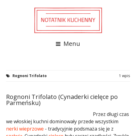
Menu
Rognoni Trifolato
1 wpis
Rognoni Trifolato (Cynaderki cielęce po
Parmeńsku)
Przez długi czas
we włoskiej kuchni dominowały przede wszystkim
nerki
wieprzowe
- tradycyjnie podsmaża się je z
szałwią
. Cynaderki
cielęce
były raczej rzadkości. Zwykle