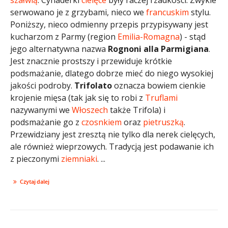
serwowano je z grzybami, nieco we
francuskim
stylu.
Poniższy, nieco odmienny przepis przypisywany jest
kucharzom z Parmy (region
Emilia-Romagna
) - stąd
jego alternatywna nazwa
Rognoni alla Parmigiana
.
Jest znacznie prostszy i przewiduje krótkie
podsmażanie, dlatego dobrze mieć do niego wysokiej
jakości podroby.
Trifolato
oznacza bowiem cienkie
krojenie mięsa (tak jak się to robi z
Truflami
nazywanymi we
Włoszech
także Trifola) i
podsmażanie go z
czosnkiem
oraz
pietruszką
.
Przewidziany jest zresztą nie tylko dla nerek cielęcych,
ale również wieprzowych. Tradycją jest podawanie ich
z pieczonymi
ziemniaki
. ...
Czytaj dalej