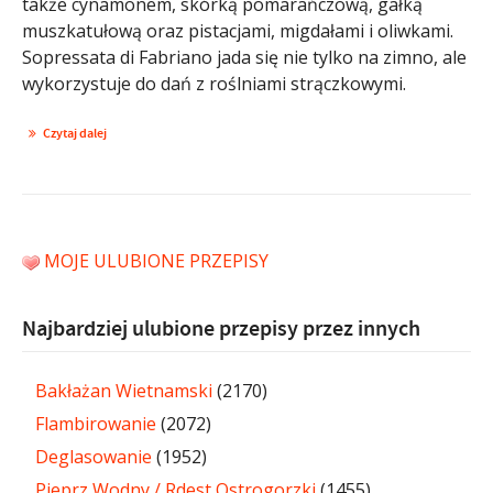
także cynamonem, skórką pomarańczową, gałką
muszkatułową oraz pistacjami, migdałami i oliwkami.
Sopressata di Fabriano jada się nie tylko na zimno, ale
wykorzystuje do dań z roślniami strączkowymi.
Czytaj dalej
MOJE ULUBIONE PRZEPISY
Najbardziej ulubione przepisy przez innych
Bakłażan Wietnamski
(2170)
Flambirowanie
(2072)
Deglasowanie
(1952)
Pieprz Wodny / Rdest Ostrogorzki
(1455)