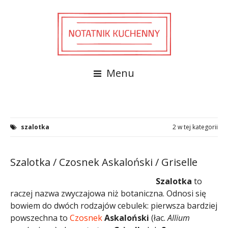
Menu
szalotka
2 w tej kategorii
Szalotka / Czosnek Askaloński / Griselle
Szalotka
to
raczej nazwa zwyczajowa niż botaniczna. Odnosi się
bowiem do dwóch rodzajów cebulek: pierwsza bardziej
powszechna to
Czosnek
Askaloński
(łac.
Allium