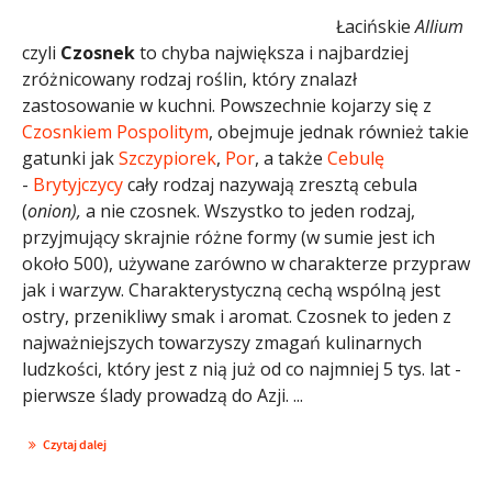
Łacińskie
Allium
czyli
Czosnek
to chyba największa i najbardziej
zróżnicowany rodzaj roślin, który znalazł
zastosowanie w kuchni. Powszechnie kojarzy się z
Czosnkiem Pospolitym
, obejmuje jednak również takie
gatunki jak
Szczypiorek
,
Por
, a także
Cebulę
-
Brytyjczycy
cały rodzaj nazywają zresztą cebula
(
onion),
a nie czosnek. Wszystko to jeden rodzaj,
przyjmujący skrajnie różne formy (w sumie jest ich
około 500), używane zarówno w charakterze przypraw
jak i warzyw. Charakterystyczną cechą wspólną jest
ostry, przenikliwy smak i aromat. Czosnek to jeden z
najważniejszych towarzyszy zmagań kulinarnych
ludzkości, który jest z nią już od co najmniej 5 tys. lat -
pierwsze ślady prowadzą do Azji. ...
Czytaj dalej