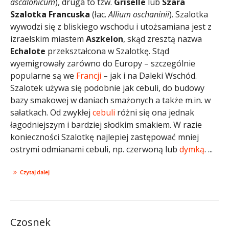
ascalonicum
), druga to tzw.
Griselle
lub
Szara
Szalotka Francuska
(łac.
Allium oschaninii
). Szalotka
wywodzi się z bliskiego wschodu i utożsamiana jest z
izraelskim miastem
Aszkelon
, skąd zresztą nazwa
Echalote
przekształcona w Szalotkę. Stąd
wyemigrowały zarówno do Europy – szczególnie
popularne są we
Francji
– jak i na Daleki Wschód.
Szalotek używa się podobnie jak cebuli, do budowy
bazy smakowej w daniach smażonych a także m.in. w
sałatkach. Od zwykłej
cebuli
różni się ona jednak
łagodniejszym i bardziej słodkim smakiem. W razie
konieczności Szalotkę najlepiej zastępować mniej
ostrymi odmianami cebuli, np. czerwoną lub
dymką
. ...
Czytaj dalej
Czosnek