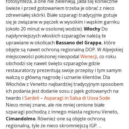
fotosynteza, a one nie zielenieją. Jada się koniecznie
świeże i przed gotowaniem trzeba je obrać z nieco
zdrewniałej skórki. Białe szparagi tradycyjnie gotuje
się je związane w pęczek w wysokim i wąskim garnku
(około 20 minut w osolonej wodzie).
Włochy
Do
najsłynniejszych włoskich szparagów należą te
uprawiane w okolicach
Bassano del Grappa
, które
objęte są nawet ochroną regionalną DOP. W Alpejskiej
miejscowości położonej nieopodal
Wenecji
, co roku
obchodzi się nawet święto szparagów gdzie
restauratorzy prezentują swoje przepisy i tym samym
walczą o główną nagrodę i uznanie klientów. Dla
Włochów z Venetto najbardziej tradycyjnym sposobem
ich podania jest dodanie sosu z jajek gotowanych na
twardo i
Sardeli
–
Asparagi in Salsa di Uova Sode
Nieco mniej znane, ale nie mniej cenione białe
szparagi pochodzą z innego miasta regionu Veneto,
Cimandolmo
. Również one są objęte ochroną
regionalną, tyle że nieco skromniejszą IGP. ...