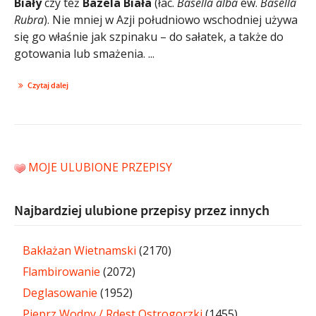
Biały
czy też
Bazela Biała
(łac.
Basella alba
ew.
Basella
Rubra
). Nie mniej w Azji południowo wschodniej używa
się go właśnie jak szpinaku – do sałatek, a także do
gotowania lub smażenia. ...
Czytaj dalej
MOJE ULUBIONE PRZEPISY
Najbardziej ulubione przepisy przez innych
Bakłażan Wietnamski
(2170)
Flambirowanie
(2072)
Deglasowanie
(1952)
Pieprz Wodny / Rdest Ostrogorzki
(1455)