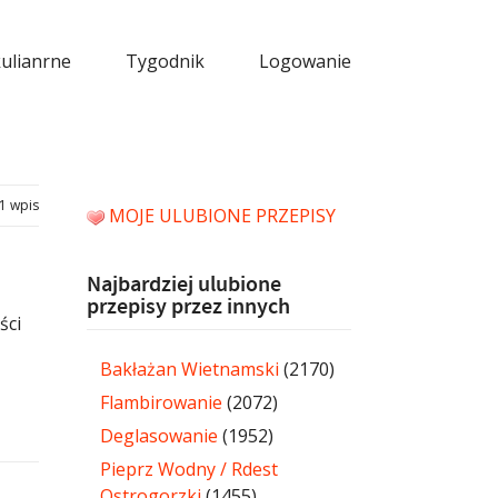
kulianrne
Tygodnik
Logowanie
1 wpis
MOJE ULUBIONE PRZEPISY
Najbardziej ulubione
przepisy przez innych
ści
Bakłażan Wietnamski
(2170)
Flambirowanie
(2072)
Deglasowanie
(1952)
Pieprz Wodny / Rdest
Ostrogorzki
(1455)