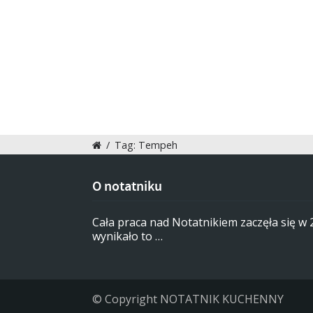
/
Tag: Tempeh
O notatniku
Cała praca nad Notatnikiem zaczęła się w
wynikało to …
© Copyright NOTATNIK KUCHENNY