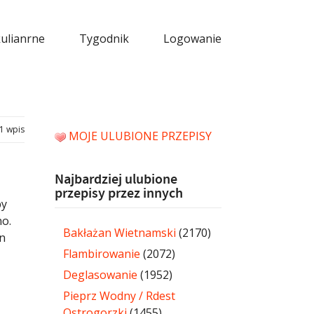
kulianrne
Tygodnik
Logowanie
1 wpis
MOJE ULUBIONE PRZEPISY
Najbardziej ulubione
przepisy przez innych
by
no.
Bakłażan Wietnamski
(2170)
in
Flambirowanie
(2072)
Deglasowanie
(1952)
Pieprz Wodny / Rdest
Ostrogorzki
(1455)