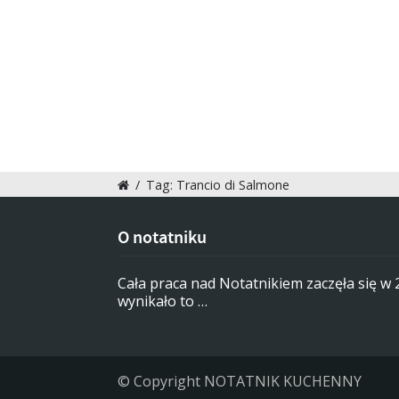
/
Tag: Trancio di Salmone
O notatniku
Cała praca nad Notatnikiem zaczęła się w
wynikało to …
© Copyright NOTATNIK KUCHENNY