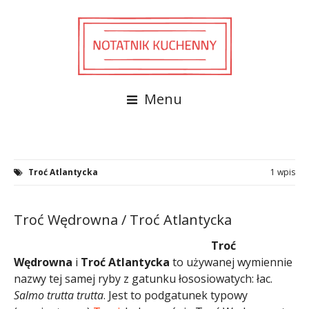
Menu
Troć Atlantycka
1 wpis
Troć Wędrowna / Troć Atlantycka
Troć
Wędrowna
i
Troć Atlantycka
to używanej wymiennie
nazwy tej samej ryby z gatunku łososiowatych: łac.
Salmo trutta
trutta
. Jest to podgatunek typowy