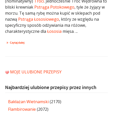
(nominatywny)
Troci
. Jednocześnie Troć Wędrowna to
bliski krewniak
Pstrąga Potokowego
, tyle że żyjący w
morzu. Tę samą rybę można kupić w sklepach pod
nazwą
Pstrąga Łososiowego
, który ze względu na
specyficzny sposób odżywiania ma różowe,
charakterystyczne dla
Łososia
mięsa. ...
Czytaj dalej
MOJE ULUBIONE PRZEPISY
Najbardziej ulubione przepisy przez innych
Bakłażan Wietnamski
(2170)
Flambirowanie
(2072)