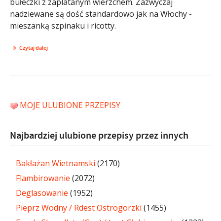
bułeczki z zaplatanym wierzchem. Zazwyczaj
nadziewane są dość standardowo jak na Włochy -
mieszanką szpinaku i ricotty.
Czytaj dalej
MOJE ULUBIONE PRZEPISY
Najbardziej ulubione przepisy przez innych
Bakłażan Wietnamski
(2170)
Flambirowanie
(2072)
Deglasowanie
(1952)
Pieprz Wodny / Rdest Ostrogorzki
(1455)