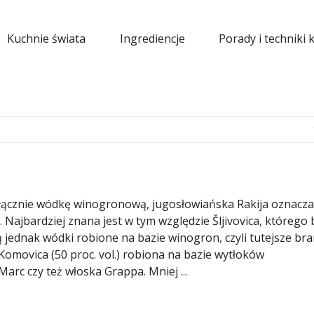
Kuchnie świata
Ingrediencje
Porady i techniki 
 wyłącznie wódkę winogronową, jugosłowiańska Rakija oznacza
Najbardziej znana jest w tym względzie Šljivovica, którego
ą jednak wódki robione na bazie winogron, czyli tutejsze br
omovica (50 proc. vol.) robiona na bazie wytłoków
rc czy też włoska Grappa. Mniej ...