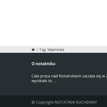
/
Tag: Viljamovka
O notatniku
Cała praca nad Notatnikiem zaczęła się w
wynikało to …
© Copyright NOTATNIK KUCHENNY