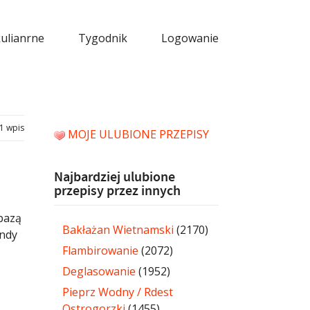
kulianrne
Tygodnik
Logowanie
1 wpis
MOJE ULUBIONE PRZEPISY
Najbardziej ulubione
przepisy przez innych
 bazą
Bakłażan Wietnamski
(2170)
andy
Flambirowanie
(2072)
Deglasowanie
(1952)
Pieprz Wodny / Rdest
Ostrogorzki
(1455)