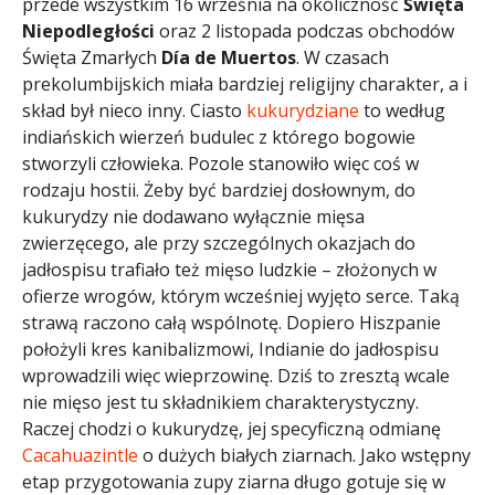
przede wszystkim 16 września na okoliczność
Święta
Niepodległości
oraz 2 listopada podczas obchodów
Święta Zmarłych
Día de Muertos
. W czasach
prekolumbijskich miała bardziej religijny charakter, a i
skład był nieco inny. Ciasto
kukurydziane
to według
indiańskich wierzeń budulec z którego bogowie
stworzyli człowieka. Pozole stanowiło więc coś w
rodzaju hostii. Żeby być bardziej dosłownym, do
kukurydzy nie dodawano wyłącznie mięsa
zwierzęcego, ale przy szczególnych okazjach do
jadłospisu trafiało też mięso ludzkie – złożonych w
ofierze wrogów, którym wcześniej wyjęto serce. Taką
strawą raczono całą wspólnotę. Dopiero Hiszpanie
położyli kres kanibalizmowi, Indianie do jadłospisu
wprowadzili więc wieprzowinę. Dziś to zresztą wcale
nie mięso jest tu składnikiem charakterystyczny.
Raczej chodzi o kukurydzę, jej specyficzną odmianę
Cacahuazintle
o dużych białych ziarnach. Jako wstępny
etap przygotowania zupy ziarna długo gotuje się w