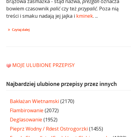
brązowa zasmażka - stąd nazwa,
prežgan
oznacza
bowiem czasownik
palić
czy też
przypalić
. Poza nią
treści i smaku nadają jej jajka i
kminek
. ...
Czytaj dalej
MOJE ULUBIONE PRZEPISY
Najbardziej ulubione przepisy przez innych
Bakłażan Wietnamski
(2170)
Flambirowanie
(2072)
Deglasowanie
(1952)
Pieprz Wodny / Rdest Ostrogorzki
(1455)