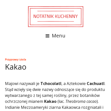
Menu
Przyprawy i zioła
Kakao
Majowi nazywali je
Tchocolatl
, a Aztekowie
Cachuatl
.
Stąd wzięły się dwie nazwy odnoszące się do produktu
wytwarzanego z tej samej rośliny, przez botaników
ochrzczonej mianem
Kakao
(łac.
Theobroma cacao
).
Indianie Mezzoameryki ziarna Kakaowca rozgniatali i