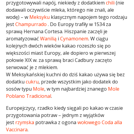
przygotowywali napój, niekiedy z dodatkiem
chili
(nie
dodawali oczywiście mleka, którego nie znali, ale
wodę) – w
Meksyku
klasycznym napojem tego rodzaju
jest
Champurrado
. Do Europy trafiły w 1534 za
sprawą Hernana Cortesa. Hiszpanie zaczęli je
aromatyzować
Wanilią
i
Cynamonem
. W ciągu
kolejnych dwóch wieków kakao rozeszło się po
większości miast Europy, ale dopiero w pierwszej
połowie XIX w. za sprawą braci Cadbury zaczęto
serwować je z mlekiem.
W Meksykańskiej kuchni do dziś kakao używa się bez
dodatku
cukru
, przede wszystkim jako dodatek do
sosów typu
Mole
, w tym najbardziej znanego
Mole
Poblano Tradicional
.
Europejczycy, rzadko kiedy sięgali po kakao w czasie
przygotowania potraw – jednym z wyjątków
jest
rzymska
potrawka z ogona
wołowego
Coda alla
Vaccinara
.