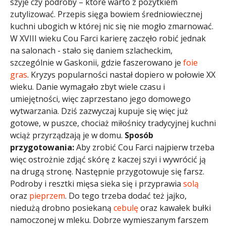
szyje czy podroby – które warto z pożytkiem
zutylizować. Przepis sięga bowiem średniowiecznej
kuchni ubogich w której nic się nie mogło zmarnować.
W XVIII wieku Cou Farci karierę zaczęło robić jednak
na salonach - stało się daniem szlacheckim,
szczególnie w Gaskonii, gdzie faszerowano je
foie
gras
. Kryzys popularności nastał dopiero w połowie XX
wieku. Danie wymagało zbyt wiele czasu i
umiejętności, więc zaprzestano jego domowego
wytwarzania. Dziś zazwyczaj kupuje się więc już
gotowe, w puszce, chociaż miłośnicy tradycyjnej kuchni
wciąż przyrządzają je w domu.
Sposób
przygotowania:
Aby zrobić Cou Farci najpierw trzeba
więc ostrożnie zdjąć skórę z kaczej szyi i wywrócić ją
na drugą stronę. Następnie przygotowuje się farsz.
Podroby i resztki mięsa sieka się i przyprawia
solą
oraz
pieprzem
. Do tego trzeba dodać też jajko,
niedużą drobno posiekaną
cebulę
oraz kawałek bułki
namoczonej w mleku. Dobrze wymieszanym farszem