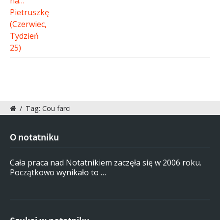
/
Tag: Cou farci
O notatniku
Cała praca nad Notatnikiem zaczęła się w 2006 roku.
Początkowo wynikało to …