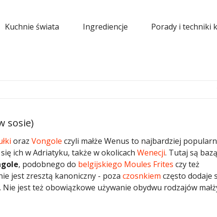
Kuchnie świata
Ingrediencje
Porady i techniki 
w sosie)
łki
oraz
Vongole
czyli małże Wenus to najbardziej popular
 się ich w Adriatyku, także w okolicach
Wenecji
. Tutaj są baz
ngole
, podobnego do
belgijskiego
Moules Frites
czy też
 nie jest zresztą kanoniczny - poza
czosnkiem
często dodaje s
). Nie jest też obowiązkowe używanie obydwu rodzajów małż