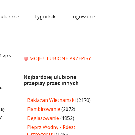
kulianrne
Tygodnik
Logowanie
1 wpis
MOJE ULUBIONE PRZEPISY
Najbardziej ulubione
przepisy przez innych
ne
ą
Bakłażan Wietnamski
(2170)
Flambirowanie
(2072)
ię
y
Deglasowanie
(1952)
Pieprz Wodny / Rdest
Ostrogorzki
(1455)