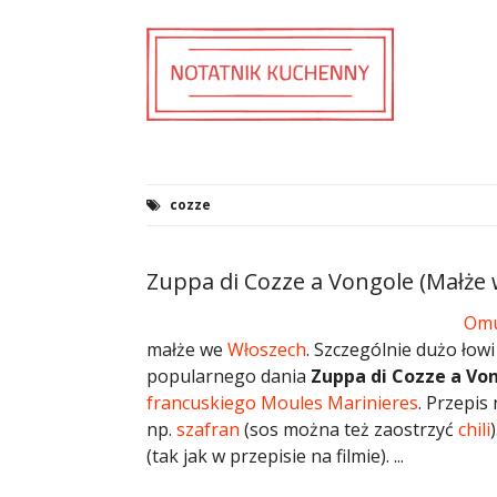
cozze
Zuppa di Cozze a Vongole (Małże 
Omu
małże we
Włoszech
. Szczególnie dużo łowi
popularnego dania
Zuppa di Cozze a Vo
francuskiego
Moules Marinieres
. Przepis
np.
szafran
(sos można też zaostrzyć
chili
(tak jak w przepisie na filmie). ...