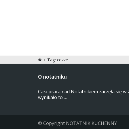
/
Tag: cozze
O notatniku
Cała praca nad Notatnikiem zaczęła się w
wynikało to …
© Copyright NOTATNIK KUCHENNY