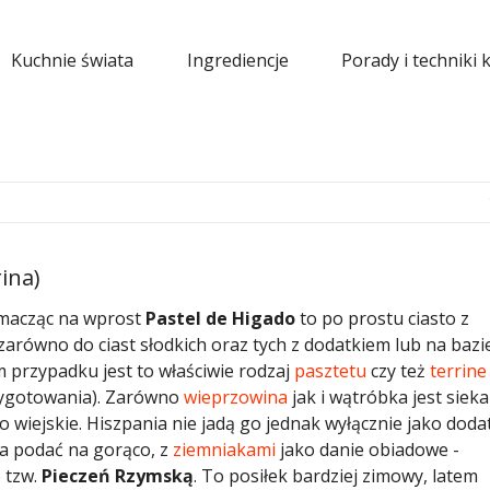
Kuchnie świata
Ingrediencje
Porady i techniki 
ina)
macząc na wprost
Pastel de Higado
to po prostu ciasto z
zarówno do ciast słodkich oraz tych z dodatkiem lub na bazi
m przypadku jest to właściwie rodzaj
pasztetu
czy też
terrine
zygotowania). Zarówno
wieprzowina
jak i wątróbka jest sieka
o wiejskie. Hiszpania nie jadą go jednak wyłącznie jako doda
a podać na gorąco, z
ziemniakami
jako danie obiadowe -
 tzw.
Pieczeń Rzymską
. To posiłek bardziej zimowy, latem