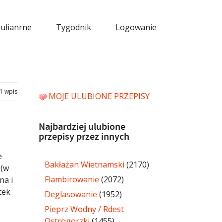
kulianrne
Tygodnik
Logowanie
1 wpis
MOJE ULUBIONE PRZEPISY
Najbardziej ulubione
przepisy przez innych
e
Bakłażan Wietnamski
(2170)
(w
Flambirowanie
(2072)
na i
tek
Deglasowanie
(1952)
Pieprz Wodny / Rdest
Ostrogorzki
(1455)