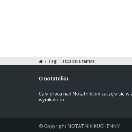
/
Tag: Hiszpańska terrina
O notatniku
Cała praca nad Notatnikiem zaczęła się w
wynikało to …
© Copyright NOTATNIK KUCHENNY