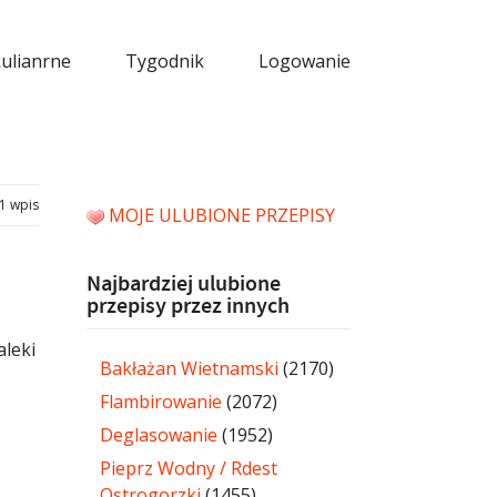
kulianrne
Tygodnik
Logowanie
1 wpis
MOJE ULUBIONE PRZEPISY
Najbardziej ulubione
przepisy przez innych
aleki
Bakłażan Wietnamski
(2170)
Flambirowanie
(2072)
Deglasowanie
(1952)
Pieprz Wodny / Rdest
Ostrogorzki
(1455)