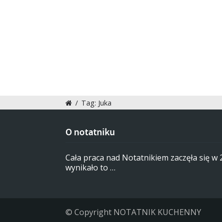
/
Tag: Juka
O notatniku
Cała praca nad Notatnikiem zaczęła się w
wynikało to …
© Copyright NOTATNIK KUCHENNY