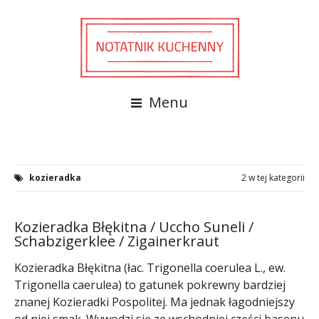
Menu
kozieradka
2 w tej kategorii
Kozieradka Błękitna / Uccho Suneli /
Schabzigerklee / Zigainerkraut
Kozieradka Błękitna (łac. Trigonella coerulea L., ew.
Trigonella caerulea) to gatunek pokrewny bardziej
znanej Kozieradki Pospolitej. Ma jednak łagodniejszy
od niej smak. Wywodzi się ze wschodniej części basenu