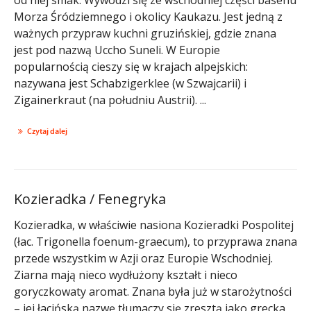
Morza Śródziemnego i okolicy Kaukazu. Jest jedną z
ważnych przypraw kuchni gruzińskiej, gdzie znana
jest pod nazwą Uccho Suneli. W Europie
popularnością cieszy się w krajach alpejskich:
nazywana jest Schabzigerklee (w Szwajcarii) i
Zigainerkraut (na południu Austrii). ...
Czytaj dalej
Kozieradka / Fenegryka
Kozieradka, w właściwie nasiona Kozieradki Pospolitej
(łac. Trigonella foenum-graecum), to przyprawa znana
przede wszystkim w Azji oraz Europie Wschodniej.
Ziarna mają nieco wydłużony kształt i nieco
goryczkowaty aromat. Znana była już w starożytności
– jej łacińską nazwę tłumaczy się zresztą jako grecka