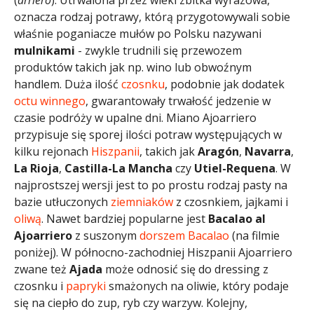
oznacza rodzaj potrawy, którą przygotowywali sobie
właśnie poganiacze mułów po Polsku nazywani
mulnikami
- zwykle trudnili się przewozem
produktów takich jak np. wino lub obwoźnym
handlem. Duża ilość
czosnku
, podobnie jak dodatek
octu winnego
, gwarantowały trwałość jedzenie w
czasie podróży w upalne dni. Miano Ajoarriero
przypisuje się sporej ilości potraw występujących w
kilku rejonach
Hiszpanii
, takich jak
Aragón
,
Navarra
,
La Rioja
,
Castilla-La Mancha
czy
Utiel-Requena
. W
najprostszej wersji jest to po prostu rodzaj pasty na
bazie utłuczonych
ziemniaków
z czosnkiem, jajkami i
oliwą
. Nawet bardziej popularne jest
Bacalao al
Ajoarriero
z suszonym
dorszem
Bacalao
(na filmie
poniżej). W północno-zachodniej Hiszpanii Ajoarriero
zwane też
Ajada
może odnosić się do dressing z
czosnku i
papryki
smażonych na oliwie, który podaje
się na ciepło do zup, ryb czy warzyw. Kolejny,