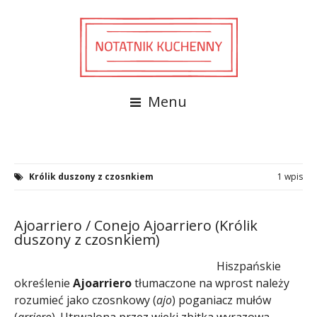
Menu
Królik duszony z czosnkiem
1 wpis
Ajoarriero / Conejo Ajoarriero (Królik
duszony z czosnkiem)
Hiszpańskie
określenie
Ajoarriero
tłumaczone na wprost należy
rozumieć jako czosnkowy (
ajo
) poganiacz mułów
(
arriero
). Utrwalona przez wieki zbitka wyrazowa,