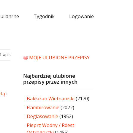
kulianrne
Tygodnik
Logowanie
1 wpis
MOJE ULUBIONE PRZEPISY
Najbardziej ulubione
przepisy przez innych
ętą
i
Bakłażan Wietnamski
(2170)
Flambirowanie
(2072)
Deglasowanie
(1952)
Pieprz Wodny / Rdest
Ostrogorzki
(1455)