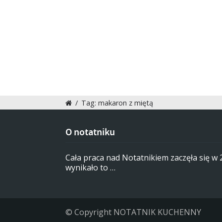
/
Tag: makaron z miętą
O notatniku
Cała praca nad Notatnikiem zaczęła się w
wynikało to …
© Copyright NOTATNIK KUCHENNY