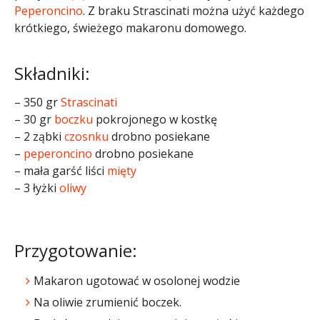
Peperoncino
. Z braku Strascinati można użyć każdego
krótkiego, świeżego makaronu domowego.
Składniki:
– 350 gr
Strascinati
– 30 gr
boczku
pokrojonego w kostkę
– 2 ząbki
czosnku
drobno posiekane
–
peperoncino
drobno posiekane
– mała garść liści
mięty
– 3 łyżki
oliwy
Przygotowanie:
Makaron ugotować w osolonej wodzie
Na oliwie zrumienić boczek.