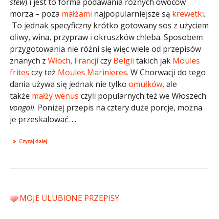
stew
) i jest to forma podawania różnych owoców
morza – poza
małżami
najpopularniejsze są
krewetki
.
To jednak specyficzny krótko gotowany sos z użyciem
oliwy, wina, przypraw i okruszków chleba. Sposobem
przygotowania nie różni się więc wiele od przepisów
znanych z
Włoch
,
Francji
czy
Belgii
takich jak
Moules
frites
czy też
Moules Marinieres
. W Chorwacji do tego
dania używa się jednak nie tylko
omułków
, ale
także
małży wenus
czyli popularnych też we Włoszech
vongoli
. Poniżej przepis na cztery duże porcje, można
je przeskalować. ...
Czytaj dalej
MOJE ULUBIONE PRZEPISY