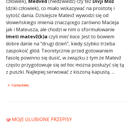
człowiek),
Medved
(niedźwiedź) czy też
Divji Mož
(dziki człowiek), co miało wskazywać na prostotę i
sytość dania. Dzisiejsze Matevž wywodzi się od
słoweńskiego imienia znaczącego zarówno Macieja
jak i Mateusza, ale chodzi w nim o sformułowanie
Imeti matevž(k)a
czyli
mieć kaca
. Jest to bowiem
dobre danie na "drugi dzień", kiedy szybko trzeba
zaspokoić głód. Teoretycznie przed gotowaniem
fasolę powinno się dusić, w związku z tym że Matevž
często przygotowuje się
ad hoc
można posłużyć się tą
z puszki. Najlepiej serwować z kiszoną kapustą. ...
Czytaj dalej
MOJE ULUBIONE PRZEPISY