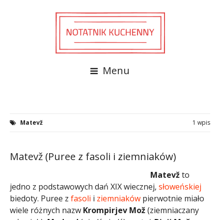
Menu
Matevž
1 wpis
Matevž (Puree z fasoli i ziemniaków)
Matevž
to
jedno z podstawowych dań XIX wiecznej,
słoweńskiej
biedoty. Puree z
fasoli
i
ziemniaków
pierwotnie miało
wiele różnych nazw
Krompirjev Mož
(ziemniaczany