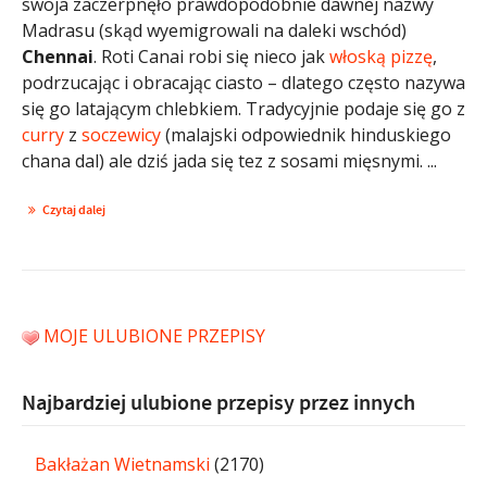
swoja zaczerpnęło prawdopodobnie dawnej nazwy
Madrasu (skąd wyemigrowali na daleki wschód)
Chennai
. Roti Canai robi się nieco jak
włoską
pizzę
,
podrzucając i obracając ciasto – dlatego często nazywa
się go latającym chlebkiem. Tradycyjnie podaje się go z
curry
z
soczewicy
(malajski odpowiednik hinduskiego
chana dal) ale dziś jada się tez z sosami mięsnymi. ...
Czytaj dalej
MOJE ULUBIONE PRZEPISY
Najbardziej ulubione przepisy przez innych
Bakłażan Wietnamski
(2170)