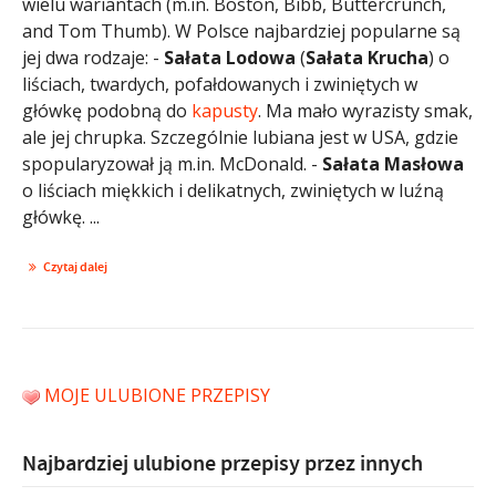
wielu wariantach (m.in. Boston, Bibb, Buttercrunch,
and Tom Thumb). W Polsce najbardziej popularne są
jej dwa rodzaje: -
Sałata Lodowa
(
Sałata Krucha
) o
liściach, twardych, pofałdowanych i zwiniętych w
główkę podobną do
kapusty
. Ma mało wyrazisty smak,
ale jej chrupka. Szczególnie lubiana jest w USA, gdzie
spopularyzował ją m.in. McDonald. -
Sałata Masłowa
o liściach miękkich i delikatnych, zwiniętych w luźną
główkę. ...
Czytaj dalej
MOJE ULUBIONE PRZEPISY
Najbardziej ulubione przepisy przez innych