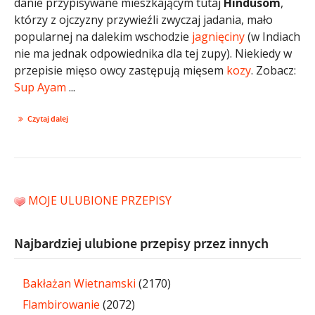
danie przypisywane mieszkającym tutaj
Hindusom
,
którzy z ojczyzny przywieźli zwyczaj jadania, mało
popularnej na dalekim wschodzie
jagnięciny
(w Indiach
nie ma jednak odpowiednika dla tej zupy). Niekiedy w
przepisie mięso owcy zastępują mięsem
kozy
. Zobacz:
Sup Ayam
...
Czytaj dalej
MOJE ULUBIONE PRZEPISY
Najbardziej ulubione przepisy przez innych
Bakłażan Wietnamski
(2170)
Flambirowanie
(2072)