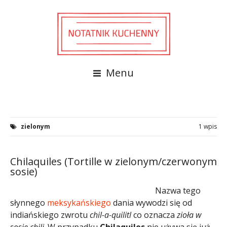
Menu
zielonym
1 wpis
Chilaquiles (Tortille w zielonym/czerwonym
sosie)
Nazwa tego
słynnego
meksykańskiego
dania wywodzi się od
indiańskiego zwrotu
chil-a-quilitl
co oznacza
zioła w
sosie chili
. W przypadku
Chilaquiles
nie używa się już