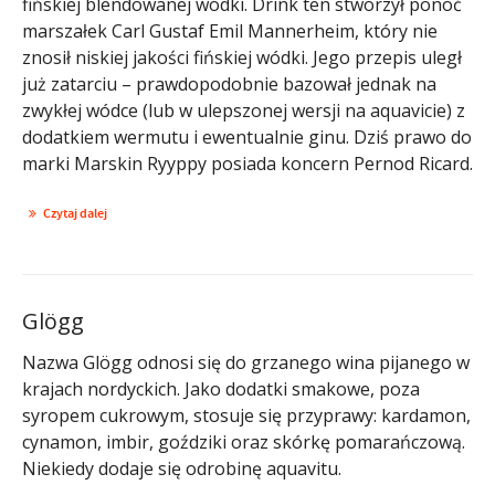
fińskiej blendowanej wódki. Drink ten stworzył ponoć
marszałek Carl Gustaf Emil Mannerheim, który nie
znosił niskiej jakości fińskiej wódki. Jego przepis uległ
już zatarciu – prawdopodobnie bazował jednak na
zwykłej wódce (lub w ulepszonej wersji na aquavicie) z
dodatkiem wermutu i ewentualnie ginu. Dziś prawo do
marki Marskin Ryyppy posiada koncern Pernod Ricard.
Czytaj dalej
Glögg
Nazwa Glögg odnosi się do grzanego wina pijanego w
krajach nordyckich. Jako dodatki smakowe, poza
syropem cukrowym, stosuje się przyprawy: kardamon,
cynamon, imbir, goździki oraz skórkę pomarańczową.
Niekiedy dodaje się odrobinę aquavitu.