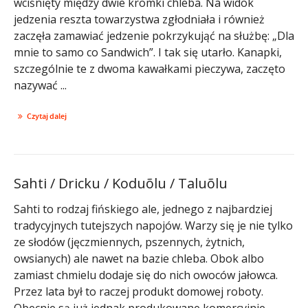
wciśnięty między dwie kromki chleba. Na widok
jedzenia reszta towarzystwa zgłodniała i również
zaczęła zamawiać jedzenie pokrzykująć na służbę: „Dla
mnie to samo co Sandwich”. I tak się utarło. Kanapki,
szczególnie te z dwoma kawałkami pieczywa, zaczęto
nazywać ...
Czytaj dalej
Sahti / Dricku / Koduõlu / Taluõlu
Sahti to rodzaj fińskiego ale, jednego z najbardziej
tradycyjnych tutejszych napojów. Warzy się je nie tylko
ze słodów (jęczmiennych, pszennych, żytnich,
owsianych) ale nawet na bazie chleba. Obok albo
zamiast chmielu dodaje się do nich owoców jałowca.
Przez lata był to raczej produkt domowej roboty.
Obecnie są już jednak produkowane komercyjnie –