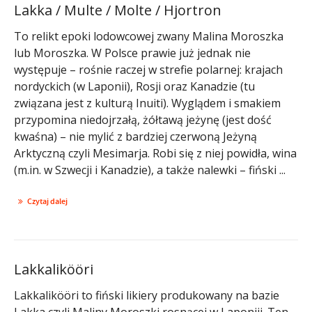
Lakka / Multe / Molte / Hjortron
To relikt epoki lodowcowej zwany Malina Moroszka
lub Moroszka. W Polsce prawie już jednak nie
występuje – rośnie raczej w strefie polarnej: krajach
nordyckich (w Laponii), Rosji oraz Kanadzie (tu
związana jest z kulturą Inuiti). Wyglądem i smakiem
przypomina niedojrzałą, żółtawą jeżynę (jest dość
kwaśna) – nie mylić z bardziej czerwoną Jeżyną
Arktyczną czyli Mesimarja. Robi się z niej powidła, wina
(m.in. w Szwecji i Kanadzie), a także nalewki – fiński ...
Czytaj dalej
Lakkalikööri
Lakkalikööri to fiński likiery produkowany na bazie
Lakka czyli Maliny Moroszki rosnącej w Laponiii. Ten