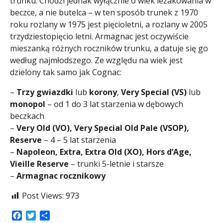
trunku. Chodzi jednak wyłącznie o wiek leżakowania w
beczce, a nie butelca – w ten sposób trunek z 1970
roku rozlany w 1975 jest pięcioletni, a rozlany w 2005
trzydziestopięcio letni. Armagnac jest oczywiście
mieszanką różnych roczników trunku, a datuje się go
według najmłodszego. Ze względu na wiek jest
dzielony tak samo jak Cognac:
–
Trzy gwiazdki
lub
korony
,
Very Special (VS)
lub
monopol
– od 1 do 3 lat starzenia w dębowych
beczkach
–
Very Old (VO), Very Special Old Pale (VSOP),
Reserve
– 4 – 5 lat starzenia
–
Napoleon, Extra, Extra Old (XO), Hors d’Age,
Vieille Reserve
– trunki 5-letnie i starsze
–
Armagnac rocznikowy
Post Views:
973
Facebook
Twitter
Share