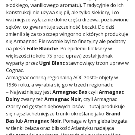
słodkiego, waniliowego aromatu). Tradycyjnie do ich
konstrukcji nie używa się pił, ale tylko siekiery, i co
ważniejsze wyłącznie dolne części drzewa, pozbawione
sęków, co gwarantuje szczelność beczki. Do dziś
zmienił się za to szczep wingorno z których produkuje
się Armagnac. Pierwotnie był to finezyjny ale podatny
na pleśń
Folle Blanche
. Po epidemii filoksery w
większości (około 75 proc. upraw) został jednak
wyparty przez
Ugni Blanc
stawnowiący trzon upraw w
Cognac.
Armagnac ochrną regionalną AOC został objęty w
1936 roku, a wyrabia się go w trzech regionach:
– Najważniejszy jest
Armagnac Bas
czyli
Armagnac
Dolny
zwany też
Armagnac Noir
, czyli Armagnac
czarny od gęstych dębowych lasów – tutaj produkuje
się najszlachetniejsze trunki określane jako
Grand
Bas
lub
Armagnac Noir
. Pomaga w tym gleba bogata
w tlenki żelaza oraz bliskość Atlantyku nadająca