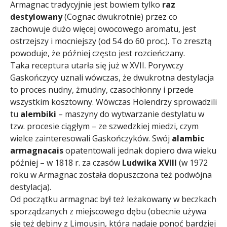
Armagnac tradycyjnie jest bowiem tylko
raz
destylowany
(Cognac dwukrotnie) przez co
zachowuje dużo więcej owocowego aromatu, jest
ostrzejszy i mocniejszy (od 54 do 60 proc.). To zresztą
powoduje, że później często jest rozcieńczany.
Taka receptura utarła się już w XVII. Porywczy
Gaskończycy uznali wówczas, że dwukrotna destylacja
to proces nudny, żmudny, czasochłonny i przede
wszystkim kosztowny. Wówczas Holendrzy sprowadzili
tu
alembiki
– maszyny do wytwarzanie destylatu w
tzw. procesie ciągłym – ze szwedzkiej miedzi, czym
wielce zainteresowali Gaskończyków. Swój
alambic
armagnacais
opatentowali jednak dopiero dwa wieku
później – w 1818 r. za czasów
Ludwika XVIII
(w 1972
roku w Armagnac została dopuszczona też podwójna
destylacja).
Od początku armagnac był też leżakowany w beczkach
sporządzanych z miejscowego dębu (obecnie używa
się też dębiny z Limousin, która nadaje ponoć bardziej