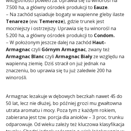
wilogotności powietrza. Uprawia się tu winorośl na
7.500 ha, a główny ośrodek produkcji to
Eauze
.
– Na zachód sąsiaduje bogaty w wapienne gleby ilaste
Tenareze
(ew.
Temereze
), gdzie trunek jest
mocniejszy i ostrzejszy. Uprawia się tu winorośl na
5.200 ha, a główny ośrodek produkcji to
Condom.
– W położonym jeszcze dalej na zachód
Haut-
Armagnac
czyli
Górnym Armagnac
, zwany też
Armagnac Blanc
czyli
Armagnac Biały
ze względu na
wapienną ziemię. Dziś stracił on już jednak na
znaczeniu, bo uprawia się tu już zaledwie 200 ha
winorośli.
Armagnac lezakuje w dębowych beczkah nawet 45 do
50 lat, lecz nie dłużej, bo później grozi mu gwałtowna
utrata aromatu i mocy. Poza tym z każdym rokiem,
zabierana jest tzw. porcja dla aniołów – 3 proc. trunku
odparowuje. Od wieku zależy też kluczowa klasyfikacja