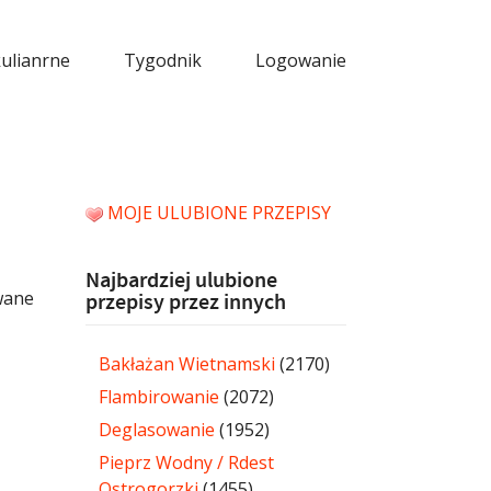
kulianrne
Tygodnik
Logowanie
MOJE ULUBIONE PRZEPISY
Najbardziej ulubione
wane
przepisy przez innych
Bakłażan Wietnamski
(2170)
Flambirowanie
(2072)
Deglasowanie
(1952)
Pieprz Wodny / Rdest
Ostrogorzki
(1455)