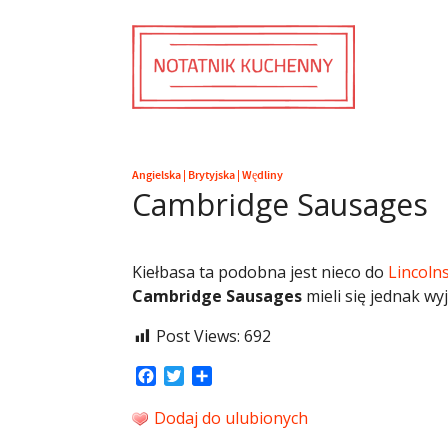
Angielska
|
Brytyjska
|
Wędliny
Cambridge Sausages
Kiełbasa ta podobna jest nieco do
Lincoln
Cambridge Sausages
mieli się jednak w
Post Views:
692
Facebook
Twitter
Share
Dodaj do ulubionych