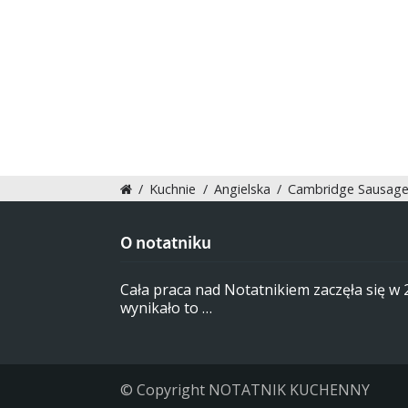
/
Kuchnie
/
Angielska
/
Cambridge Sausag
O notatniku
Cała praca nad Notatnikiem zaczęła się w
wynikało to …
© Copyright NOTATNIK KUCHENNY