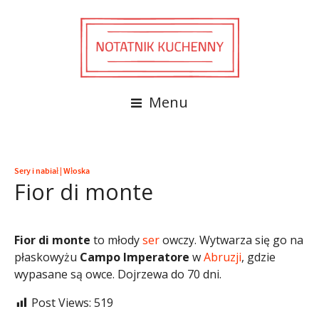
Menu
Sery i nabiał
|
Włoska
Fior di monte
Fior di monte
to młody
ser
owczy. Wytwarza się go na
płaskowyżu
Campo Imperatore
w
Abruzji
, gdzie
wypasane są owce. Dojrzewa do 70 dni.
Post Views:
519