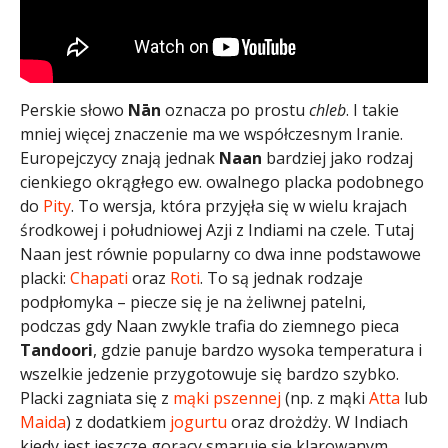
Perskie słowo
Nān
oznacza po prostu
chleb
. I takie
mniej więcej znaczenie ma we współczesnym Iranie.
Europejczycy znają jednak
Naan
bardziej jako rodzaj
cienkiego okrągłego ew. owalnego placka podobnego
do
Pity
. To wersja, która przyjęła się w wielu krajach
środkowej i południowej Azji z Indiami na czele. Tutaj
Naan jest równie popularny co dwa inne podstawowe
placki:
Chapati
oraz
Roti
. To są jednak rodzaje
podpłomyka – piecze się je na żeliwnej patelni,
podczas gdy Naan zwykle trafia do ziemnego pieca
Tandoori
, gdzie panuje bardzo wysoka temperatura i
wszelkie jedzenie przygotowuje się bardzo szybko.
Placki zagniata się z
mąki pszennej
(np. z mąki
Atta
lub
Maida
) z dodatkiem
jogurtu
oraz drożdży. W Indiach
kiedy jest jeszcze gorący smaruje się klarowanym